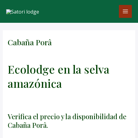
Skip
Post
MAI
to
navigation
ME
content
Cabaña Porâ
By
cesar
/
November 20, 2024
Ecolodge en la selva
amazónica
Verifica el precio y la disponibilidad de
Cabaña Porâ.