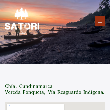
Skip
MAI
to
ME
content
Chía, Cundinamarca
Vereda Fonqueta, Vía Resguardo Indígena.